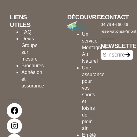
LIENS
DÉCOUVREZ
CONTACT
UTILES
04 76 46 60 46
reservations@mont
FAQ
Un
Devis
service
NEWSLETTE
Groupe
Montagnes
sur
Au
S'inscrire
mesure
Naturel
Brochures
Une
Adhésion
assurance
et
pour
assurance
vos
sports
et
F
I
L
loisirs
a
n
i
de
c
s
n
plein
e
t
k
air
En été
b
a
e