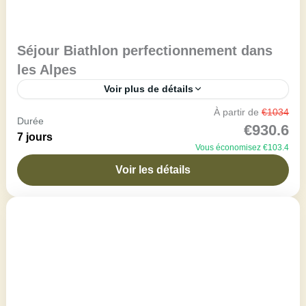
Séjour Biathlon perfectionnement dans
les Alpes
Voir plus de détails
À partir de
€1034
Vous avez déjà effectué un stage de biathlon ?
Durée
€930.6
Plongez au cœur de l’action avec une semaine
7 jours
Vous économisez €103.4
immersive de perfectionnement ! Encadré par un
moniteur...
Voir les détails
Alpes du Nord
,
Maison du Grand Bornand
Confirmé
1 Person