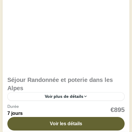
Séjour Randonnée et poterie dans les
Alpes
Voir plus de détails
Durée
Montagne et poterie : l’appel de la terre Envie de
€895
7 jours
retour aux sources et de création authentique ? Ce
séjour allie l’art de la poterie...
Voir les détails