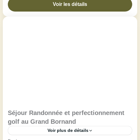
douceur dans la Vanoise et de son Pré-Parc, un...
Voir les détails
Alpes du Nord
,
Maison de Bessans
Intermédiaire
1 Person
Séjour Randonnée et perfectionnement
golf au Grand Bornand
Voir plus de détails