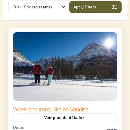
Trier
(Prix croissants)
Apply Filters
Week-end tranquillité en Vanoise
Voir plus de détails
Durée
Envie d’un week-end à Bessans en Haute