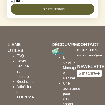
4 jours
– Détente, nature et activités pour tous ! Offrez-
vous un séjour de 3 nuits (ou plus) en...
Voir les détails
Alpes du Nord
,
Maison de Manigod
1 Person
LIENS
DÉCOUVREZ
CONTACT
UTILES
04 76 46 60 46
reservations@mont
FAQ
Un
Devis
service
NEWSLETTE
Groupe
Montagnes
sur
Au
S'inscrire
mesure
Naturel
Brochures
Une
Adhésion
assurance
et
pour
assurance
vos
sports