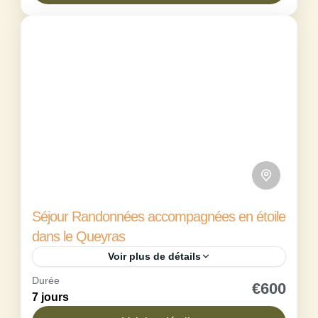
expérience...
Alpes du Nord
,
Maison de Bessans
Confirmé
1 Person
Séjour Randonnées accompagnées en étoile
dans le Queyras
Voir plus de détails
Durée
Envie d’explorer le Parc naturel régional du
€600
7 jours
Queyras et les vallées du Piémont italien sans