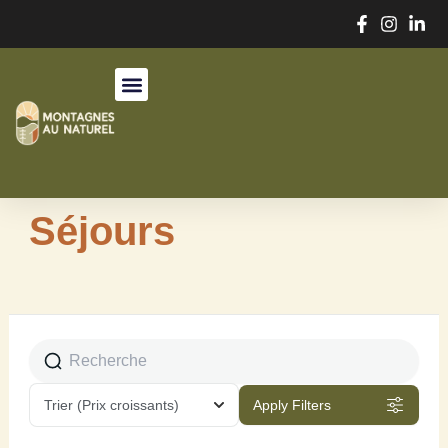
Aller
au
contenu
Séjours
Page
Page
Page
Trier
(Prix croissants)
Apply Filters