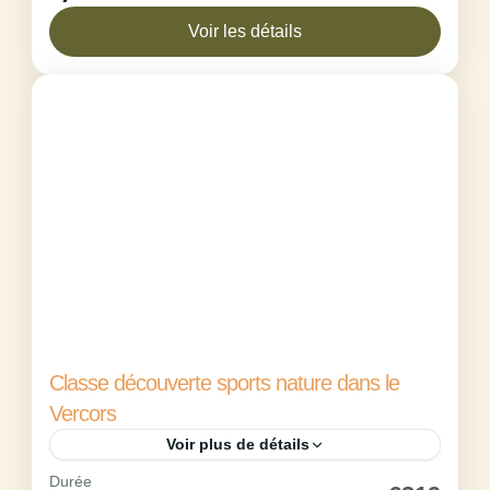
pleine nature, au rythme des paysages du
Voir les détails
Mézenc....
Maison des Estables
1 Person
Classe découverte sports nature dans le
Vercors
Voir plus de détails
Durée
Cette classe découverte printemps au cœur du