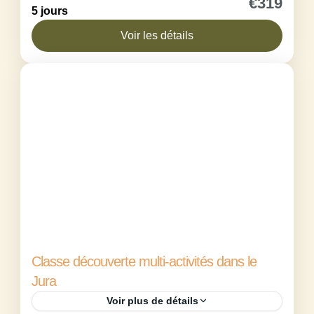
€319
5 jours
Vercors est pensée comme une immersion de
pleine nature où l’on bouge, on observe et on
Voir les détails
découvre un...
Maison de Saint Julien en Vercors
1 Person
Classe découverte multi-activités dans le
Jura
Voir plus de détails