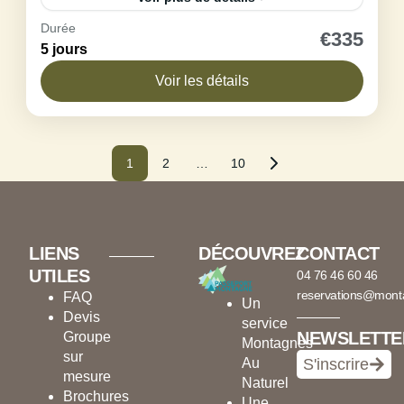
Durée
Offrez à vos élèves un séjour scolaire
€335
5 jours
inoubliable au cœur des Pyrénées catalanes,
mêlant sport, nature et convivialité.
Voir les détails
L’hébergement chaleureux, en chambres
Maison de Bolquère
confortables avec sanitaires...
1 Person
1
2
…
10
LIENS
DÉCOUVREZ
CONTACT
UTILES
04 76 46 60 46
reservations@mont
FAQ
Un
Devis
service
NEWSLETTE
Groupe
Montagnes
sur
Au
S'inscrire
mesure
Naturel
Brochures
Une