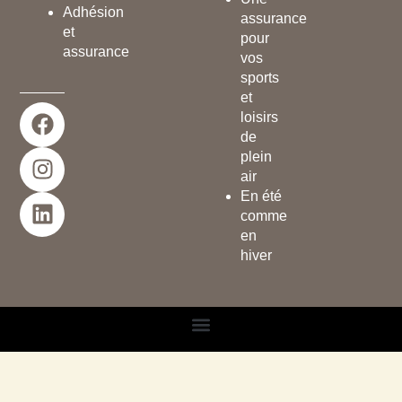
Adhésion
assurance
et
pour
assurance
vos
sports
et
F
I
L
loisirs
a
n
i
de
c
s
n
plein
e
t
k
air
En été
b
a
e
comme
o
g
d
en
o
r
i
hiver
k
a
n
m