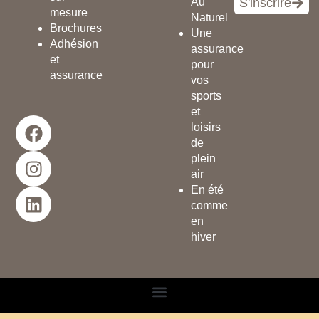
Au
S'inscrire
mesure
Naturel
Brochures
Une
Adhésion
assurance
et
pour
assurance
vos
sports
et
F
I
L
loisirs
a
n
i
de
c
s
n
plein
e
t
k
air
En été
b
a
e
comme
o
g
d
en
o
r
i
hiver
k
a
n
m