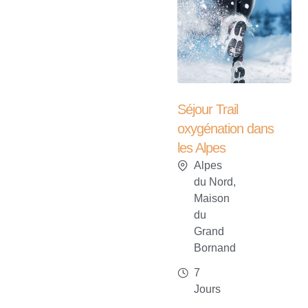
Vacances en famille
Séjour Trail
dans les Alpes
oxygénation dans
Alpes
les Alpes
du Nord
,
Alpes
Maison
du Nord
,
de
Maison
Manigod
du
Grand
4
Bornand
Jours
7
€
204
Jours