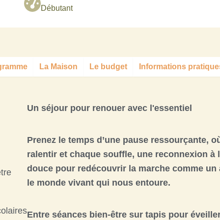
Débutant
ogramme
La Maison
Le budget
Informations pratique
Un séjour pour renouer avec l'essentiel
Prenez le temps d’une
pause ressourçante
, o
ralentir
et chaque souffle, une
reconnexion à l
douce
pour
redécouvrir la marche
comme un ar
tre
le monde vivant qui nous entoure.
olaires
Entre
séances bien-être
sur tapis pour
éveille