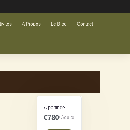
ivités
A Propos
Le Blog
Contact
À partir de
€780
/ Adulte