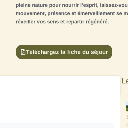
pleine nature pour
nourrir l’esprit
, laissez-vo
mouvement, présence et émerveillement
se m
réveiller vos sens
et
repartir régénéré
.
Téléchargez la fiche du séjour
Le
e
Classe
Séjour
Vacances
verte
découverte
randonnée
en