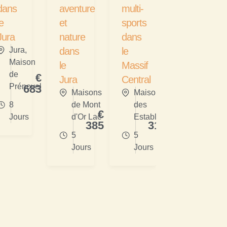
dans
aventure
multi-
le
et
sports
Jura
nature
dans
Jura
,
dans
le
Maison
le
Massif
de
€
Jura
Central
Prénovel
683
Maisons
Maison
8
de Mont
des
€
€
Jours
d'Or Lac
Estables
385
315
5
5
Jours
Jours