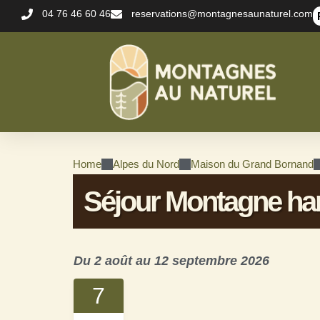
Aller
04 76 46 60 46
reservations@montagnesaunaturel.com
au
contenu
Home
Alpes du Nord
Maison du Grand Bornand
Séjour Montagne ha
Du 2 août au 12 septembre 2026
7