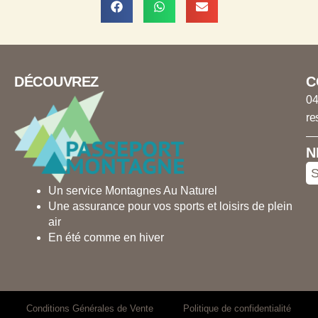
DÉCOUVREZ
C
04
re
N
S
Un service Montagnes Au Naturel
Une assurance pour vos sports et loisirs de plein
air
En été comme en hiver
Conditions Générales de Vente
Politique de confidentialité