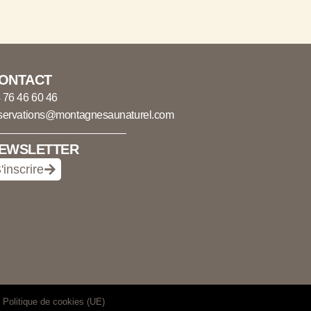
ONTACT
 76 46 60 46
servations@montagnesaunaturel.com
EWSLETTER
'inscrire
Politique de cookies (UE)