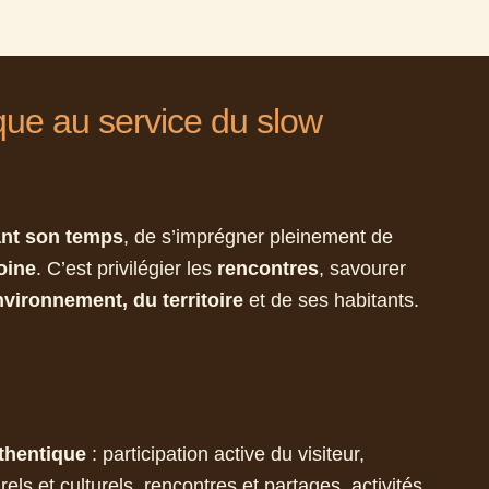
ue au service du slow
nant son temps
, de s’imprégner pleinement de
oine
. C’est privilégier les
rencontres
, savourer
nvironnement, du territoire
et de ses habitants.
thentique
: participation active du visiteur,
ls et culturels, rencontres et partages, activités