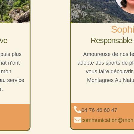
Sophi
ive
Responsable
puis plus
Amoureuse de nos ter
iat n’ont
adepte des sports de ple
r mon
vous faire découvrir
au service
Montagnes Au Nature
r.
04 76 46 60 47
communication@mont