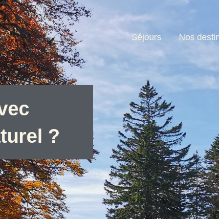
Séjours
Nos desti
avec
urel ?