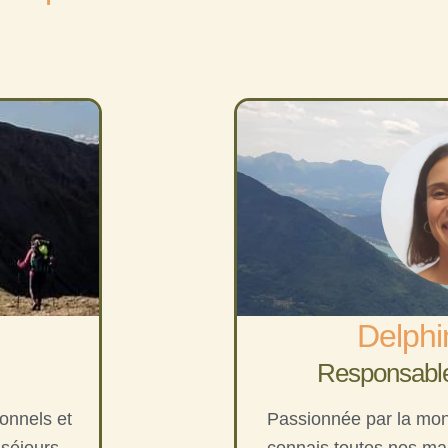
Delphi
Responsable
ionnels et
Passionnée par la mon
 séjours
connais toutes nos ma