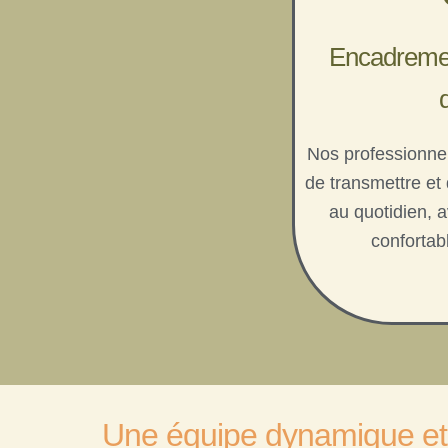
Encadremen
Nos professionnel
de transmettre et
au quotidien, 
confortab
Une équipe dynamique et 