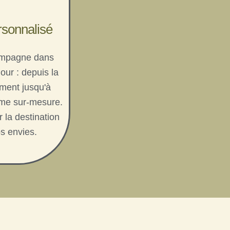
rsonnalisé
ompagne dans
jour : depuis la
ment jusqu'à
mme sur-mesure.
 la destination
os envies.