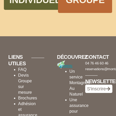
LIENS
DÉCOUVREZ
CONTACT
UTILES
04 76 46 60 46
reservations@mont
FAQ
Un
Devis
service
NEWSLETTE
Groupe
Montagnes
sur
Au
S'inscrire
mesure
Naturel
Brochures
Une
Adhésion
assurance
et
pour
assurance