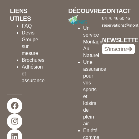
LIENS
DÉCOUVREZ
CONTACT
UTILES
04 76 46 60 46
reservations@mont
FAQ
Un
Devis
service
NEWSLETTE
Groupe
Montagnes
sur
Au
S'inscrire
mesure
Naturel
Brochures
Une
Adhésion
assurance
et
pour
assurance
vos
sports
et
F
I
L
loisirs
a
n
i
de
c
s
n
plein
e
t
k
air
En été
b
a
e
comme